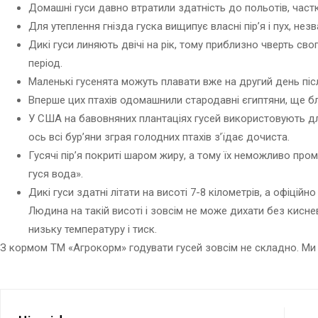
Домашні гуси давно втратили здатність до польотів, част
Для утеплення гнізда гуска вищипує власні пір’я і пух, не
Дикі гуси линяють двічі на рік, тому приблизно чверть свог
період.
Маленькі гусенята можуть плавати вже на другий день післ
Вперше цих птахів одомашнили стародавні єгиптяни, ще бл
У США на бавовняних плантаціях гусей використовують дл
ось всі бур’яни зграя голодних птахів з’їдає дочиста.
Гусячі пір’я покриті шаром жиру, а тому їх неможливо промо
гуся вода».
Дикі гуси здатні літати на висоті 7-8 кілометрів, а офіцій
Людина на такій висоті і зовсім не може дихати без кисн
низьку температуру і тиск.
З кормом ТМ «Агрокорм» годувати гусей зовсім не складно. Ми 