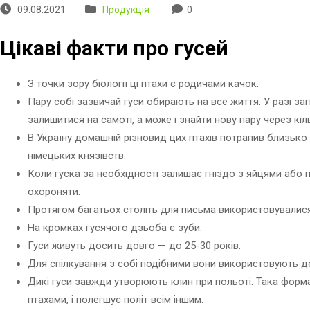
09.08.2021
Продукція
0
Цікаві факти про гусей
З точки зору біології ці птахи є родичами качок.
Пару собі зазвичай гуси обирають на все життя. У разі за
залишитися на самоті, а може і знайти нову пару через кіль
В Україну домашній різновид цих птахів потрапив близько ч
німецьких князівств.
Коли гуска за необхідності залишає гніздо з яйцями або
охороняти.
Протягом багатьох століть для письма використовувалися г
На кромках гусячого дзьоба є зуби.
Гуси живуть досить довго — до 25-30 років.
Для спілкування з собі подібними вони використовують де
Дикі гуси завжди утворюють клин при польоті. Така форм
птахами, і полегшує політ всім іншим.