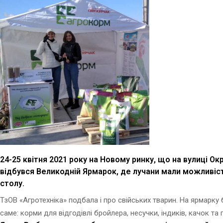
24-25 квітня 2021 року на Новому ринку, що на вулиці Ок
відбувся Великодній Ярмарок, де лучани мали можливіс
столу.
ТзОВ «Агротехніка» подбала і про свійських тварин. На ярмарку
саме: корми для відгодівлі бройлера, несучки, індиків, качок та гу