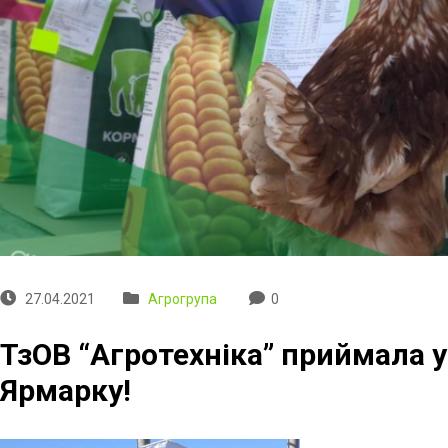
27.04.2021
Агрогрупа
0
ТзОВ “Агротехніка” приймала 
Ярмарку!