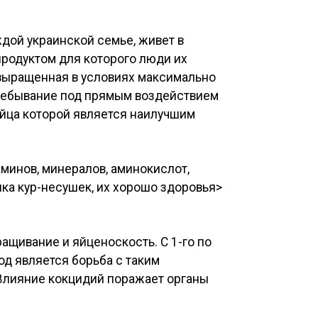
дой украинской семье, живет в
продуктом для которого люди их
 выращенная в условиях максимально
пребывание под прямым воздействием
яйца которой является наилучшим
аминов, минералов, аминокислот,
ка кур-несушек, их хорошо здоровья>
ащивание и яйценоскость. С 1-го по
од является борьба с таким
 Влияние кокцидий поражает органы