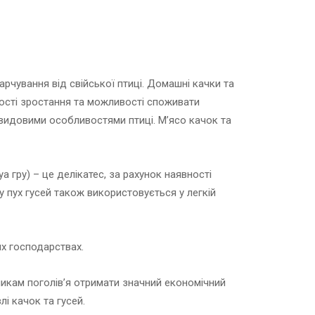
рчування від свійської птиці. Домашні качки та
ності зростання та можливості споживати
з видовими особливостями птиці. М’ясо качок та
а гру) – це делікатес, за рахунок наявності
у пух гусей також використовується у легкій
х господарствах.
икам поголів’я отримати значний економічний
і качок та гусей.