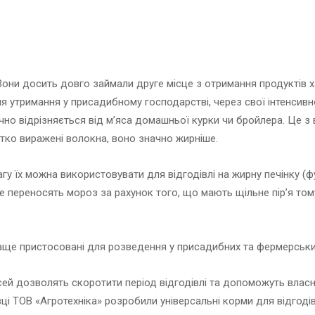
они досить довго займали друге місце з отримання продуктів ха
я утримання у присадибному господарстві, через свої інтенсив
ачно відрізняється від м’яса домашньої курки чи бройлера. Це 
ітко виражені волокна, воно значно жирніше.
гу їх можна використовувати для відгодівлі на жирну печінку (фу
ре переносять мороз за рахунок того, що мають щільне пір’я том
раще пристосовані для розведення у присадибних та фермерськи
ей дозволять скоротити період відгодівлі та допоможуть власн
ці ТОВ «Агротехніка» розробили універсальні корми для відгодівл