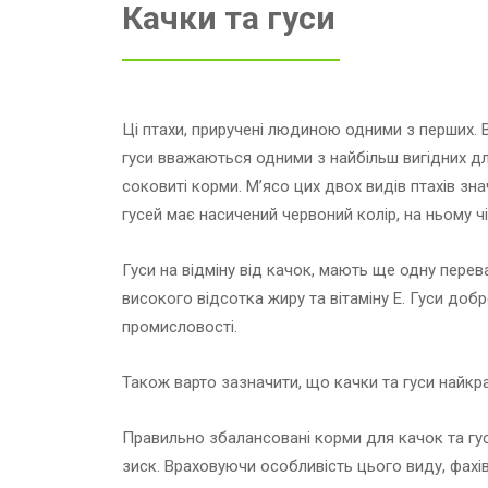
Качки та гуси
Ці птахи, приручені людиною одними з перших. В
гуси вважаються одними з найбільш вигідних дл
соковиті корми. М’ясо цих двох видів птахів зн
гусей має насичений червоний колір, на ньому ч
Гуси на відміну від качок, мають ще одну перева
високого відсотка жиру та вітаміну Е. Гуси доб
промисловості.
Також варто зазначити, що качки та гуси найк
Правильно збалансовані корми для качок та гус
зиск. Враховуючи особливість цього виду, фахів