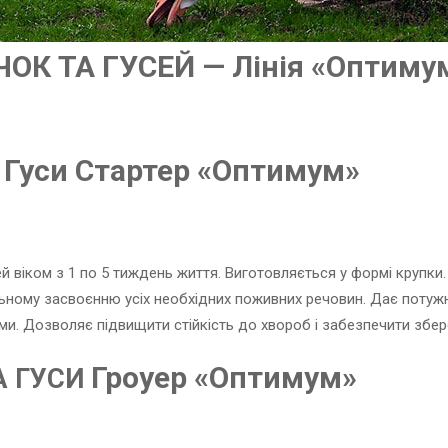
ОК ТА ГУСЕЙ — Лінія «Оптиму
 Гуси Стартер «Оптимум»
ей віком з 1 по 5 тиждень життя. Виготовляється у формі крупки.
ьному засвоєнню усіх необхідних поживних речовин. Дає потужн
ми. Дозволяє підвищити стійкість до хвороб і забезпечити збер
Гроуер «Оптимум»
А ГУСИ