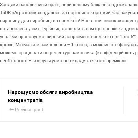
Завдяки наполегливій праці, величезному бажанню вдосконалюв
ТзОВ «Агротехніка» вдалось за порівняно короткий час закупит
сировину для виробництва преміксів! Нова лінія висококонцент
встановлена у смт. Турійськ, дозволить нам ще повніше задово
увазі ми пропонуємо широкий асортимент преміксів від 1 до 5%
кролів. Мінімальне замовлення – 1 тонна, є можливість фасувати
можемо працювати по рецептурі замовника (конфіденційність ро
необхідності – консультуємо по складу та якості преміксів.
Нарощуємо обсяги виробництва
концентратів
Previous post