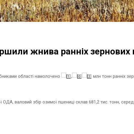
ершили жнива ранніх зернових 
обниками області намолочено
,
млн тонн ранніх зер
ОДА, валовий збір озимої пшениці склав 681,2 тис. тонн, середн