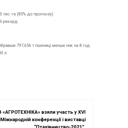
 тис. га (85% до прогнозу).
й рекорд.
бравши 797,656 т пшениці менше ніж за 8 год.
0 л.
 «АГРОТЕХНІКА» взяли участь у XVI
Міжнародній конференції і виставці
“Птахівництво-2021”.