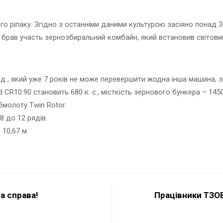
го ріпаку. Згідно з останніми даними культурою засіяно понад 30
ю брав участь зернозбиральний комбайн, який встановив світови
 , який уже 7 років не може перевершити жодна інша машина, зі
R10.90 становить 680 к. с., місткість зернового бункера – 1450
молоту Twin Rotor.
 до 12 рядів.
10,67 м.
а справа!
Працівники ТЗОВ