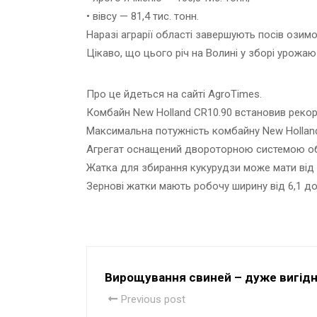
• вівсу — 81,4 тис. тонн.
Наразі аграрії області завершують посів озимо
Цікаво, що цього річ на Волині у зборі урожа
Про це йдеться на сайті AgroTimes.
Комбайн New Holland CR10.90 встановив рекорд
Максимальна потужність комбайну New Holland C
Агрегат оснащений двороторною системою об
Жатка для збирання кукурудзи може мати від 8
Зернові жатки мають робочу ширину від 6,1 до 
Вирощування свиней – дуже вигідн
Previous post