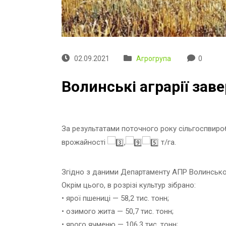
02.09.2021
Агрогрупа
0
Волинські аграрії зав
За результатами поточного року сільгоспвир
врожайності
,
т/га.
Згідно з даними Департаменту АПР Волинської 
Окрім цього, в розрізі культур зібрано:
• ярої пшениці — 58,2 тис. тонн;
• озимого жита — 50,7 тис. тонн;
• ярого ячменю — 106,3 тис. тонн;