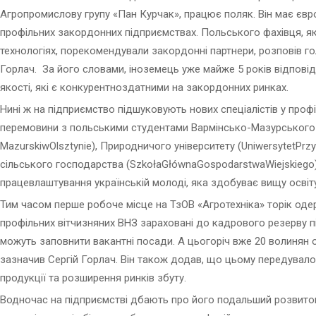
Агропромислову групу «Пан Курчак», працює поляк. Він має євро
профільних закордонних підприємствах. Польського фахівця, як
технологіях, порекомендували закордонні партнери, розповів г
Горлач. За його словами, іноземець уже майже 5 років відпові
якості, які є конкурентноздатними на закордонних ринках.
Нині ж на підприємство підшуковують нових спеціалістів у проф
перемовини з польськими студентами Вармінсько-Мазурського у
MazurskiwOlsztynie), Природничого університету (UniwersytetPr
сільського господарства (SzkołaGłównaGospodarstwaWiejskiego
працевлаштування українській молоді, яка здобуває вищу освіт
Тим часом перше робоче місце на ТзОВ «Агротехніка» торік одер
профільних вітчизняних ВНЗ зараховані до кадрового резерву під
можуть заповнити вакантні посади. А цьогоріч вже 20 волинян о
зазначив Сергій Горлач. Він також додав, що цьому передувало
продукції та розширення ринків збуту.
Водночас на підприємстві дбають про його подальший розвиток