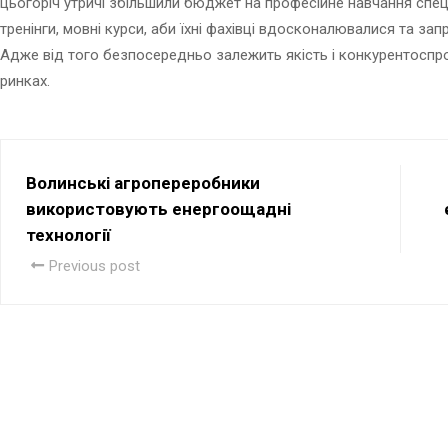
цьогоріч утричі збільшили бюджет на професійне навчання спеці
тренінги, мовні курси, аби їхні фахівці вдосконалювалися та за
Адже від того безпосередньо залежить якість і конкурентоспро
ринках.
Волинські агропереробники
використовують енергоощадні
технології
Previous post