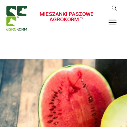
MIESZANKI PASZOWE
AGROKORM ™