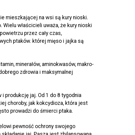
nie mieszkającej na wsi są kury nioski.
ielu właścicieli uważa, że ​​kury nioski
powietrzu przez cały czas,
ych ptaków. której mięso i jajka są
witamin, minerałów, aminokwasów, makro-
 dobrego zdrowia i maksymalnej
i produkcję jaj. Od 1 do 8 tygodnia
ej choroby, jak kokcydioza, która jest
to prowadzi do śmierci ptaka.
cielowi pewność ochrony swojego
 składanie jaj. Pasza jest zbilansowana