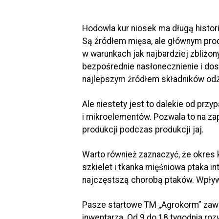
Hodowla kur niosek ma długą historię
Są źródłem mięsa, ale głównym produk
w warunkach jak najbardziej zbliżon
bezpośrednie nasłonecznienie i dos
najlepszym źródłem składników odż
Ale niestety jest to dalekie od prz
i mikroelementów. Pozwala to na za
produkcji podczas produkcji jaj.
Warto również zaznaczyć, że okres k
szkielet i tkanka mięśniowa ptaka i
najczęstszą chorobą ptaków. Wpływ
Pasze startowe TM „Agrokorm” zawi
inwentarza. Od 9 do 18 tygodnia roz