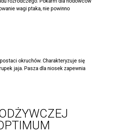
kładu rozrodczego. Pokarm dla hodowców
owanie wagi ptaka, nie powinno
postaci okruchów. Charakteryzuje się
upek jaja. Pasza dla niosek zapewnia
I ODŻYWCZEJ
 OPTIMUM