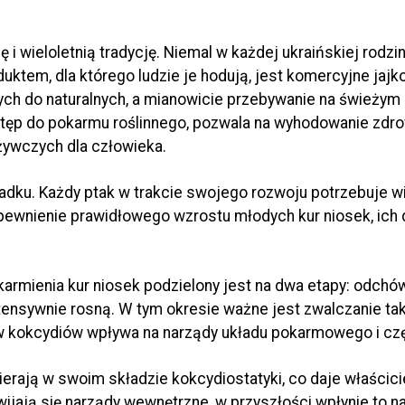
 i wieloletnią tradycję. Niemal w każdej ukraińskiej rodzi
tem, dla którego ludzie je hodują, jest komercyjne jajko. W
ych do naturalnych, a mianowicie przebywanie na świeżym 
tęp do pokarmu roślinnego, pozwala na wyhodowanie zdrow
ywczych dla człowieka.
ypadku. Każdy ptak w trakcie swojego rozwoju potrzebuje 
pewnienie prawidłowego wzrostu młodych kur niosek, ich
armienia kur niosek podzielony jest na dwa etapy: odchów 
ntensywnie rosną. W tym okresie ważne jest zwalczanie taki
 kokcydiów wpływa na narządy układu pokarmowego i częs
erają w swoim składzie kokcydiostatyki, co daje właści
wijają się narządy wewnętrzne, w przyszłości wpłynie to na