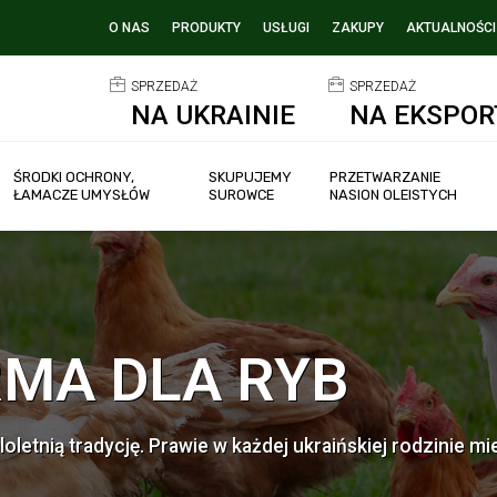
O NAS
PRODUKTY
USŁUGI
ZAKUPY
AKTUALNOŚCI
SPRZEDAŻ
SPRZEDAŻ
NA UKRAINIE
NA EKSPOR
ŚRODKI OCHRONY,
SKUPUJEMY
PRZETWARZANIE
ŁAMACZE UMYSŁÓW
SUROWCE
NASION OLEISTYCH
MA DLA RYB
oletnią tradycję. Prawie w każdej ukraińskiej rodzinie mie