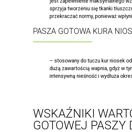
jest zapewnienie maksymalnego wzr
sprzyja tworzeniu się tkanki tłuszc
przekraczać normy, ponieważ wpłynie
PASZA GOTOWA KURA NIOS
– stosowany do tuczu kur niosek od 
dużą zawartością wapnia, gdyż w ty
intensywną nieśność i wydłuża okres
WSKAŹNIKI WART
GOTOWEJ PASZY D