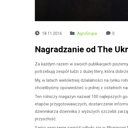
18.11.2016
AgroGrupa
0
Nagradzanie od The Ukr
Za każdym razem w swoich publikacjach piszemy, 
potrzebują zespół ludzi z dużej litery, która dobrz
My, w latach wieloletniej działalności na rynku r
chcielibyśmy opowiedzieć o jednej z ostatnich na
Ten rolniczy magazyn nazwał 100 najlepszych gos
etapów przygotowawczych, dostarczenie informacj
dziennikarza dziennika z wyższych szczebli zarząd
przyszłość.
Samo wręczenie nagród odbyło się w filharmonii Na