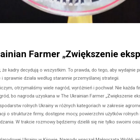
ainian Farmer „Zwiększenie eksp
że kadry decydują o wszystkim. To prawda, do tego, aby wydajnie p
e i sprawnie działa według starannie przemyślanej strategii.
olniczym, otrzymaliśmy wiele nagród, wyróżnień i pochwał. Nie każda 
gród, bo nagroda uzyskana w The Ukrainian Farmer „Zwiększenie ekspo
podarstw rolnych Ukrainy w różnych kategoriach w zakresie agrorne
i o strukturze firmy, dostępne mocy, powierzchni użytków rolnych i
zania. W trakcie rozmowy będziemy dzielili się nie tylko swoimi osi
rodowej Ukrainy w Kijowie. Nagrody wręczał Małgorzata Wróbli, inicj