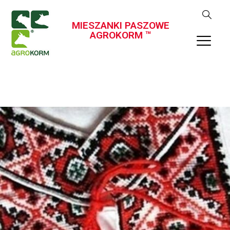
MIESZANKI PASZOWE
AGROKORM ™