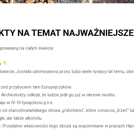
AKTY NA TEMAT NAJWAŻNIEJSZ
uprawianą na całym świecie.
cy
.
świecie, została udomowiona przez ludzi wiele tysięcy lat temu, ob
 przed przybyciem tam Europejczyków.
rcheolodzy odkryli, że ludzie jedli go już w okresie neolitu.
u w IV-III tysiącleciu p.n.e.
 od starosłowiańskiego słowa „p’shcheno”, które oznacza „trzeć” lub
ki, ale także alkoholu.
e. Przydatne właściwości tego zboża są wspomniane w pracach Hipo