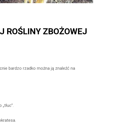
EJ ROŚLINY ZBOŻOWEJ
ecnie bardzo rzadko można ją znaleźć na
 „tłuc”.
kratesa.