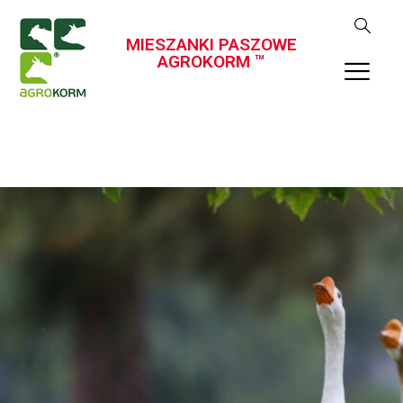
MIESZANKI PASZOWE
AGROKORM ™